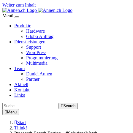
Weiter zum Inhalt
Menü
Produkte
Hardware
Globo Auftrag
Dienstleistungen
Support
WordPress
Programmierung
Multimedia
Team
Daniel Annen
Partner
Aktuell
Kontakt
Links
Search
Menu
Start
Think!