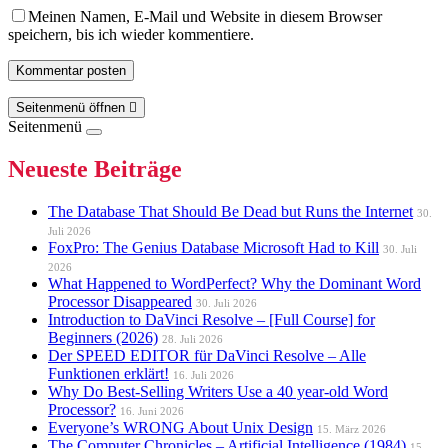
Meinen Namen, E-Mail und Website in diesem Browser
speichern, bis ich wieder kommentiere.
Seitenmenü öffnen
Seitenmenü
Neueste Beiträge
The Database That Should Be Dead but Runs the Internet
30.
Juli 2026
FoxPro: The Genius Database Microsoft Had to Kill
30. Juli
2026
What Happened to WordPerfect? Why the Dominant Word
Processor Disappeared
30. Juli 2026
Introduction to DaVinci Resolve – [Full Course] for
Beginners (2026)
28. Juli 2026
Der SPEED EDITOR für DaVinci Resolve – Alle
Funktionen erklärt!
16. Juli 2026
Why Do Best-Selling Writers Use a 40 year-old Word
Processor?
16. Juni 2026
Everyone’s WRONG About Unix Design
15. März 2026
The Computer Chronicles – Artificial Intelligence (1984)
15.