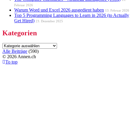
Februar 2026
Warum Word und Excel 2026 ausgedient haben
13. Februar 2026
Top 5 Programming Languages to Learn in 2026 (to Actually
Get Hired)
23. Dezember 2025
Kategorien
Kategorien
Alle Beiträge
(
590
)
©
2026 Annen.ch
To top