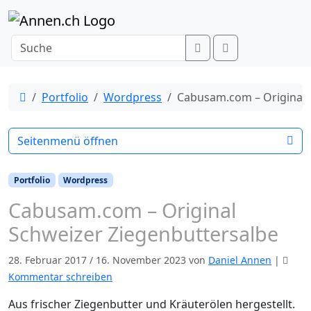
Weiter zum Inhalt
Search
Menu
Start
Portfolio
Wordpress
Cabusam.com – Original 
Seitenmenü öffnen
Portfolio
Wordpress
Cabusam.com – Original
Schweizer Ziegenbuttersalbe
28. Februar 2017
/
16. November 2023
von
Daniel Annen
|
Kommentar schreiben
Aus frischer Ziegenbutter und Kräuterölen hergestellt.