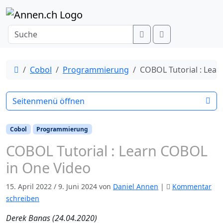
Weiter zum Inhalt
Search
Menu
Start
Cobol
Programmierung
COBOL Tutorial : Lea
Seitenmenü öffnen
Cobol
Programmierung
COBOL Tutorial : Learn COBOL
in One Video
15. April 2022
/
9. Juni 2024
von
Daniel Annen
|
Kommentar
schreiben
Derek Banas (24.04.2020)