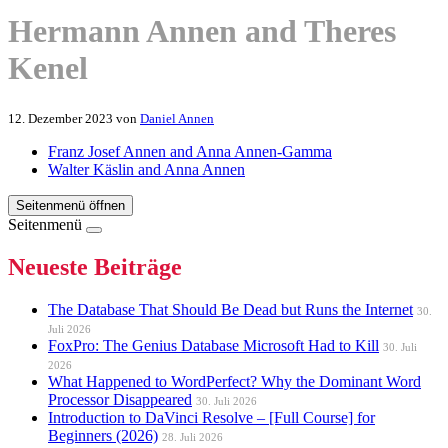
Hermann Annen and Theres
Kenel
12. Dezember 2023
von
Daniel Annen
Franz Josef Annen and Anna Annen-Gamma
Walter Käslin and Anna Annen
Seitenmenü öffnen
Seitenmenü
Neueste Beiträge
The Database That Should Be Dead but Runs the Internet
30.
Juli 2026
FoxPro: The Genius Database Microsoft Had to Kill
30. Juli
2026
What Happened to WordPerfect? Why the Dominant Word
Processor Disappeared
30. Juli 2026
Introduction to DaVinci Resolve – [Full Course] for
Beginners (2026)
28. Juli 2026