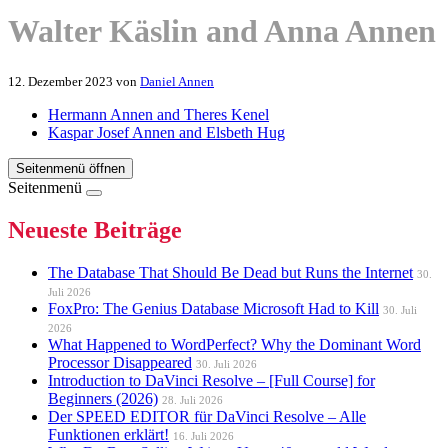
Walter Käslin and Anna Annen
12. Dezember 2023
von
Daniel Annen
Hermann Annen and Theres Kenel
Kaspar Josef Annen and Elsbeth Hug
Seitenmenü öffnen
Seitenmenü
Neueste Beiträge
The Database That Should Be Dead but Runs the Internet
30.
Juli 2026
FoxPro: The Genius Database Microsoft Had to Kill
30. Juli
2026
What Happened to WordPerfect? Why the Dominant Word
Processor Disappeared
30. Juli 2026
Introduction to DaVinci Resolve – [Full Course] for
Beginners (2026)
28. Juli 2026
Der SPEED EDITOR für DaVinci Resolve – Alle
Funktionen erklärt!
16. Juli 2026