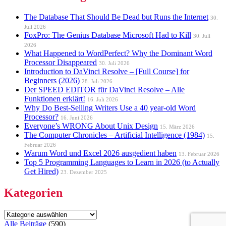
The Database That Should Be Dead but Runs the Internet
30.
Juli 2026
FoxPro: The Genius Database Microsoft Had to Kill
30. Juli
2026
What Happened to WordPerfect? Why the Dominant Word
Processor Disappeared
30. Juli 2026
Introduction to DaVinci Resolve – [Full Course] for
Beginners (2026)
28. Juli 2026
Der SPEED EDITOR für DaVinci Resolve – Alle
Funktionen erklärt!
16. Juli 2026
Why Do Best-Selling Writers Use a 40 year-old Word
Processor?
16. Juni 2026
Everyone’s WRONG About Unix Design
15. März 2026
The Computer Chronicles – Artificial Intelligence (1984)
15.
Februar 2026
Warum Word und Excel 2026 ausgedient haben
13. Februar 2026
Top 5 Programming Languages to Learn in 2026 (to Actually
Get Hired)
23. Dezember 2025
Kategorien
Kategorien
Alle Beiträge
(
590
)