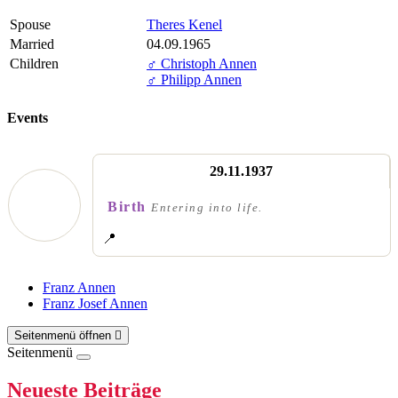
Spouse
Theres Kenel
Married
04.09.1965
Children
♂️
Christoph Annen
♂️
Philipp Annen
Events
29.11.1937
Birth
Entering into life.
📍
Franz Annen
Franz Josef Annen
Seitenmenü öffnen
Seitenmenü
Neueste Beiträge