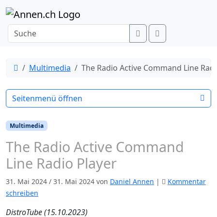
Weiter zum Inhalt
Search
Menu
Start
Multimedia
The Radio Active Command Line Radi
Seitenmenü öffnen
Multimedia
The Radio Active Command
Line Radio Player
31. Mai 2024
/
31. Mai 2024
von
Daniel Annen
|
Kommentar
schreiben
DistroTube (15.10.2023)