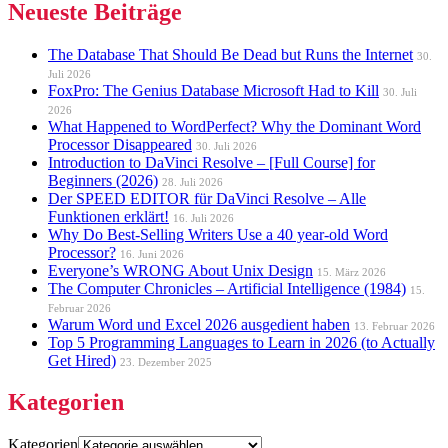
Neueste Beiträge
The Database That Should Be Dead but Runs the Internet
30.
Juli 2026
FoxPro: The Genius Database Microsoft Had to Kill
30. Juli
2026
What Happened to WordPerfect? Why the Dominant Word
Processor Disappeared
30. Juli 2026
Introduction to DaVinci Resolve – [Full Course] for
Beginners (2026)
28. Juli 2026
Der SPEED EDITOR für DaVinci Resolve – Alle
Funktionen erklärt!
16. Juli 2026
Why Do Best-Selling Writers Use a 40 year-old Word
Processor?
16. Juni 2026
Everyone’s WRONG About Unix Design
15. März 2026
The Computer Chronicles – Artificial Intelligence (1984)
15.
Februar 2026
Warum Word und Excel 2026 ausgedient haben
13. Februar 2026
Top 5 Programming Languages to Learn in 2026 (to Actually
Get Hired)
23. Dezember 2025
Kategorien
Kategorien