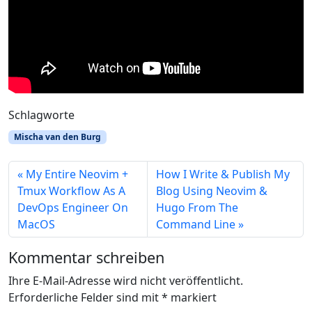
Schlagworte
Mischa van den Burg
My Entire Neovim +
How I Write & Publish My
Tmux Workflow As A
Blog Using Neovim &
DevOps Engineer On
Hugo From The
MacOS
Command Line
Kommentar schreiben
Ihre E-Mail-Adresse wird nicht veröffentlicht.
Erforderliche Felder sind mit
*
markiert