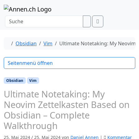
Weiter zum Inhalt
Menu
Search
Start
Obsidian
Vim
Ultimate Notetaking: My Neovim 
Seitenmenü öffnen
Obsidian
Vim
Ultimate Notetaking: My
Neovim Zettelkasten Based on
Obsidian – Complete
Walkthrough
25. Mai 2024
/
25. Mai 2024
von
Daniel Annen
|
Kommentar