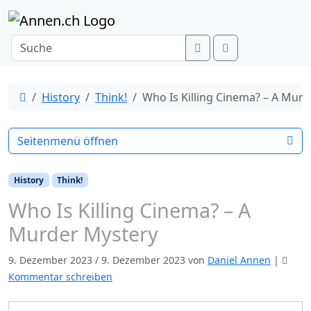
Weiter zum Inhalt
Search
Menu
Start
History
Think!
Who Is Killing Cinema? – A Mur
Seitenmenü öffnen
History
Think!
Who Is Killing Cinema? – A
Murder Mystery
9. Dezember 2023
/
9. Dezember 2023
von
Daniel Annen
|
Kommentar schreiben