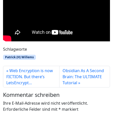
Schlagworte
Patrick (H) Willems
Web Encryption is now
Obsidian As A Second
FICTION. But there’s
Brain: The ULTIMATE
LetsEncrypt…
Tutorial
Kommentar schreiben
Ihre E-Mail-Adresse wird nicht veröffentlicht.
Erforderliche Felder sind mit
*
markiert